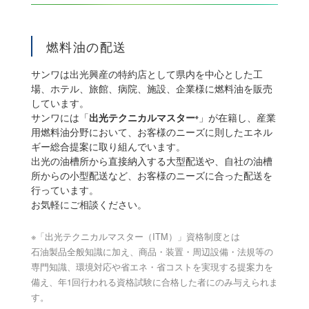
燃料油の配送
サンワは出光興産の特約店として県内を中心とした工
場、ホテル、旅館、病院、施設、企業様に燃料油を販売
しています。
サンワには「
出光テクニカルマスター
」が在籍し、産業
※
用燃料油分野において、お客様のニーズに則したエネル
ギー総合提案に取り組んでいます。
出光の油槽所から直接納入する大型配送や、自社の油槽
所からの小型配送など、お客様のニーズに合った配送を
行っています。
お気軽にご相談ください。
※「出光テクニカルマスター（ITM）」資格制度とは
石油製品全般知識に加え、商品・装置・周辺設備・法規等の
専門知識、環境対応や省エネ・省コストを実現する提案力を
備え、年1回行われる資格試験に合格した者にのみ与えられま
す。