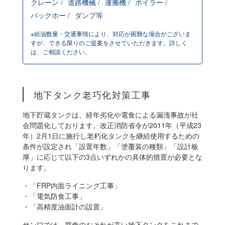
クレーン /
道路機械 /
運搬機 /
ボイラー /
バックホー /
ダンプ等
※給油数量・交通事情により、対応が困難な場合がございま
すが、できる限りのご提案をさせていただきます。詳しく
は、ご相談ください。
地下タンク老巧化対策工事
地下貯蔵タンクは、経年劣化や電食による漏洩事故が社
会問題化しております。改正消防省令が2011年（平成23
年）2月1日に施行し老朽化タンクを継続使用するための
条件が設定され「設置年数」「塗覆装の種類」「設計板
厚」に応じて以下の3点いずれかの具体的措置が必要とな
ります。
・「FRP内面ライニング工事」
・「電気防食工事」
・「高精度油面計の設置」
サンワでは、腐食のおそれが高い地下タンクをこれまで