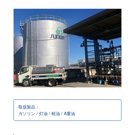
取扱製品：
ガソリン /
灯油 /
軽油 /
A重油