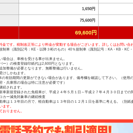
1,650円
75,600円
69,600円
税込料金です。税制改正等により料金が変動する場合がございます。詳しくはお問い合
制車（識別記号：KE・以降３桁のもの）40％規制車（識別記号：KA・KB・KC・
い場合は、車検を受ける事が出来ません。
ー）の検査登録印紙代は2,600円となります。
追加整備が必要となります、無断整備は行いません。
受けしかねます。
動車の有効期間の更新ができない場合があります、備考欄を確認して下さい。（使用
府・兵庫県の場合は特に注意が必要です）
継続されます。
新車新規登録された免税車が、平成２４年５月１日～平成２７年４月３０日までの
コカー減免対象車の継続検査
動車は１３年目の月で、軽自動車は１３年目の１２月１日を基準に考える。（別紙
います。
ておりません。