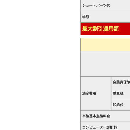
ショートパーツ代
総額
最大割引適用額
自賠責保
法定費用
重量税
印紙代
車検基本点検料金
コンピューター診断料