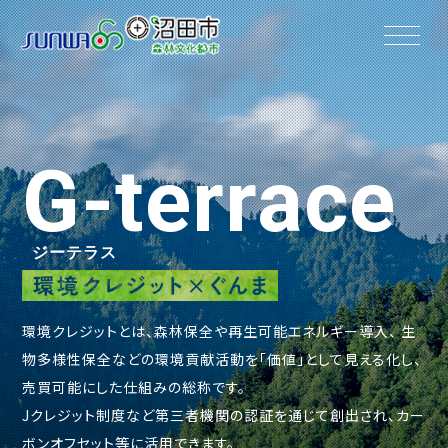
G-terrace
ジーテラス
環境クレジットとは、森林保全や再生可能エネルギー導入、
生
物多様性保全などの環境貢献活動を「価値」として見える化し、
売買可能にした仕組みの総称です。
Jクレジット制度など第三者機関の認証を通じて創出され、カー
ボンオフセット等に活用できます。